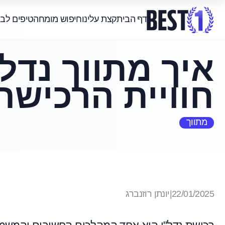
דף הבית
קצת עלינו
חיפוש מומחה
טיפים לב
איך מתווך נדל"
חוויית הרכיש
מתווך
22/01/2025
|
יונתן רוזנברג