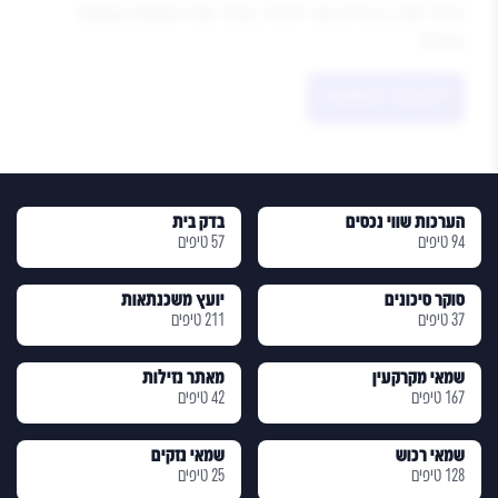
נלמד לשלב בין מידע טכני לכלכלי, ונזהיר מפני הטעויות הנפוצות
פ
בתהליך.
ה
למאמר המלא
הערכות שווי נכסים
בדק בית
94 טיפים
57 טיפים
סוקר סיכונים
יועץ משכנתאות
37 טיפים
211 טיפים
שמאי מקרקעין
מאתר נזילות
167 טיפים
42 טיפים
שמאי רכוש
שמאי נזקים
128 טיפים
25 טיפים