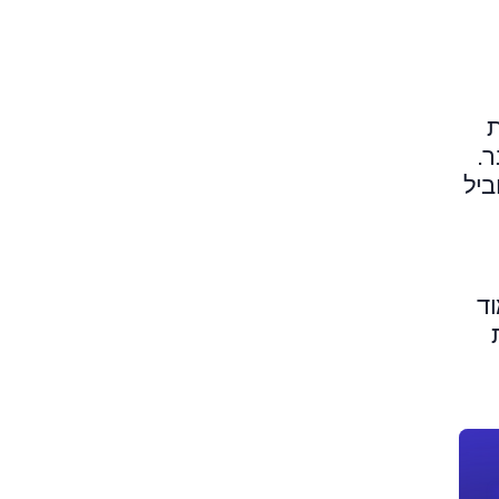
ת
ר.
ביל
וד