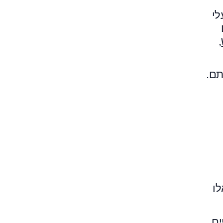
לי
,
תם.
לו
ם.