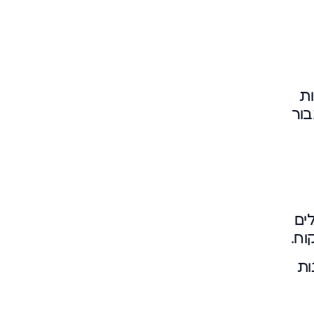
ות
בור
ים
וח.
ות