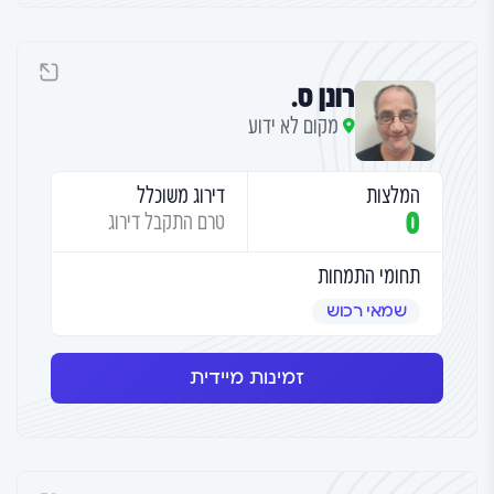
רונן ס.
מקום לא ידוע
המלצות
דירוג משוכלל
0
טרם התקבל דירוג
תחומי התמחות
שמאי רכוש
זמינות מיידית