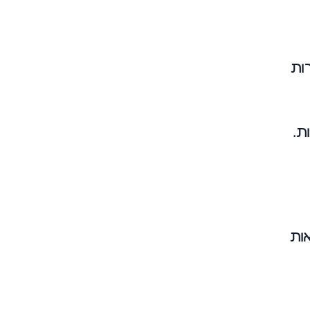
ות
ת.
ות