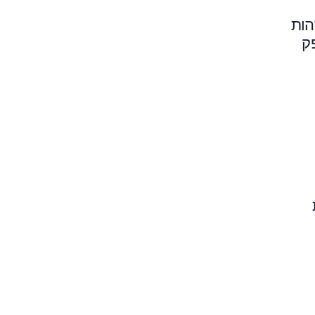
הות
ק