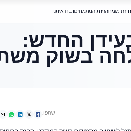
חירת מומחה
זירת המתמחים
דברו איתנו
עידן החדש:
חה בשוק משת
שתפו: