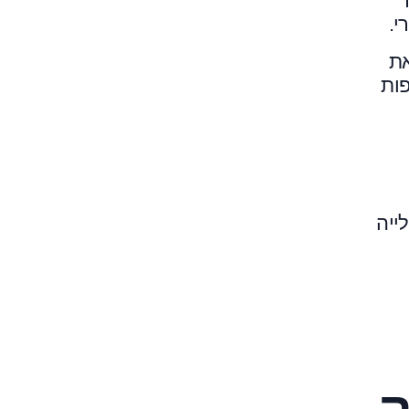
ר
י.
את
ות
ייה