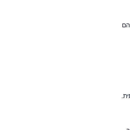
הם
ית.