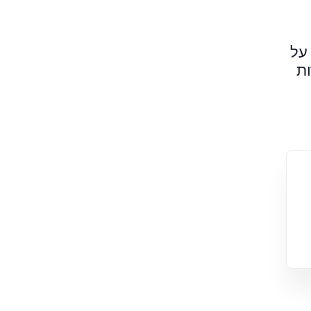
 על
ות