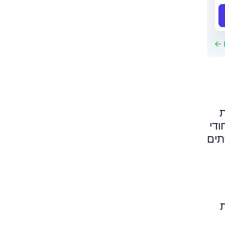
ת
ודי
תים
ת