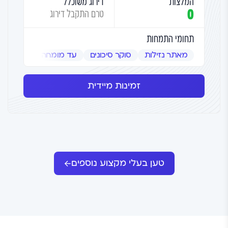
המלצות
דירוג משוכלל
0
טרם התקבל דירוג
תחומי התמחות
מאתר נזילות
סוקר סיכונים
עד מומחה
שמאי אמ
זמינות מיידית
טען בעלי מקצוע נוספים