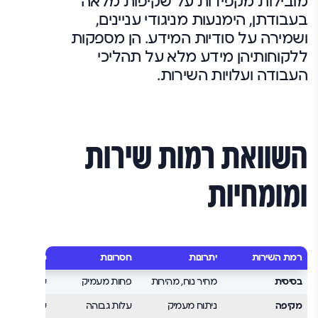
מובילות מקפידות על שקיפות מלאה
בעבודתן, הימנעות מניגודי עניינים,
ושמירה על סודיות המידע. הן מספקות
ללקוחותיהן מידע מלא על תהליכי
העבודה ועלויות השירות.
השוואת רמות שירות
ומומחיות
רמת השירות
יתרונות
חסרונות
מתאים במיוח
בסיסית
מחיר נוח, מהירות
פחות מעמיק
עסקאות פשו
מקיפה
ניתוח מעמיק
עלות גבוהה
עסקאות מור