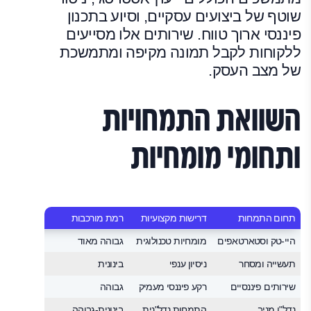
שוטף של ביצועים עסקיים, וסיוע בתכנון
פיננסי ארוך טווח. שירותים אלו מסייעים
ללקוחות לקבל תמונה מקיפה ומתמשכת
של מצב העסק.
השוואת התמחויות
ותחומי מומחיות
תחום התמחות
דרישות מקצועיות
רמת מורכבות
שכיחות בש
היי-טק וסטארטאפים
מומחיות טכנולוגית
גבוהה מאוד
גבוהה
תעשייה ומסחר
ניסיון ענפי
בינונית
גבוהה מאו
שירותים פיננסיים
רקע פיננסי מעמיק
גבוהה
בינונית
נדל"ן מניב
התמחות נדל"נית
בינונית-גבוהה
גבוהה