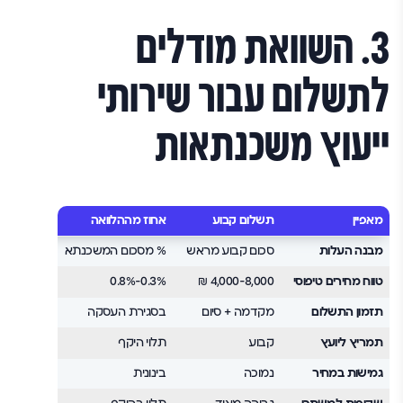
3. השוואת מודלים
לתשלום עבור שירותי
ייעוץ משכנתאות
מאפיין
תשלום קבוע
אחוז מההלוואה
מודל היברי
מבנה העלות
סכום קבוע מראש
% מסכום המשכנתא
תשלום בסיס
טווח מחירים טיפוסי
4,000-8,000 ₪
0.3%-0.8%
בסיס + 0.2%-0.4%
תזמון התשלום
מקדמה + סיום
בסגירת העסקה
מדורג לפי
תמריץ ליועץ
קבוע
תלוי היקף
משולב
גמישות במחיר
נמוכה
בינונית
גבוהה