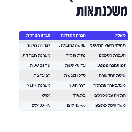
משכנתאות
מאפיין
חברה מסורתית
חברה היברידית
חברה דיגי
תהליך הייעוץ הראשוני
פגישה פרונטלית
לבחירת הלקוח
וידאו או צ
העברת מסמכים
פיזית או מייל
מערכת היברידית
פורטל דיג
זמן תגובה ממוצע
עד 48 שעות
עד 24 שעות
עד 12 שעות
שיטת התקשורת
טלפון ופגישות
רב ערוצית
דיגיטלית 
מעקב אחר התהליך
דרך היועץ
מערכת + יועץ
פורטל אוט
חתימה על מסמכים
במשרד
גמיש
דיגיטלית
משך טיפול ממוצע
45-60 ימים
30-45 ימים
21-30 ימים