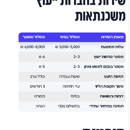
שירות בחברות ייעוץ
משכנתאות
מאפיין השירות
מסלול בסיסי
מסלול משופר
מסלול 
עלות ממוצעת
3,000-5,000 ₪
6,000-8,000 ₪
2,000 ₪
מספר פגישות ייעוץ
2-3
4-6
ללא ה
מספר בנקים למשא ומתן
2-3
4-5
כל הבנ
זמינות היועץ
שעות עבודה
כולל ערב
24/7
משך תקופת הליווי
עד חתימה
3 חודשים
שנה מי
דוחות והשוואות
בסיסי
מפורט
מפורט 
תמיכה במיחזור עתידי
בתשלום נוסף
הנחה
כלול ל