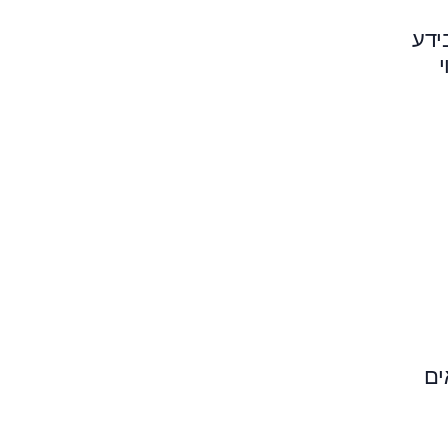
ידע
י
ים