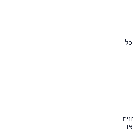
כל
ד
נים
או