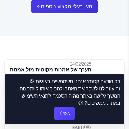
טען בעלי מקצוע נוספים
24/02/2025
הערך של אמנות מקומית מול אמנות
בינלאומית: איך שמאי אמנות עושה
רק הודעה קטנה: אנחנו משתמשים בעוגיות 🍪
את ההבדל?
צוות
זה עוזר לנו לשפר את האתר ולהפוך אותו ליותר נוח.
המשך גלישה באתר מהוה הסכמה לתנאי השימוש
באתר. ממשיכים? 😉
23/02/2025
מה ההשפעה של גודל יצירת
מעולה
האמנות על הערכת השווי שלה? –
יותר ממה שרואים בעין
צוות