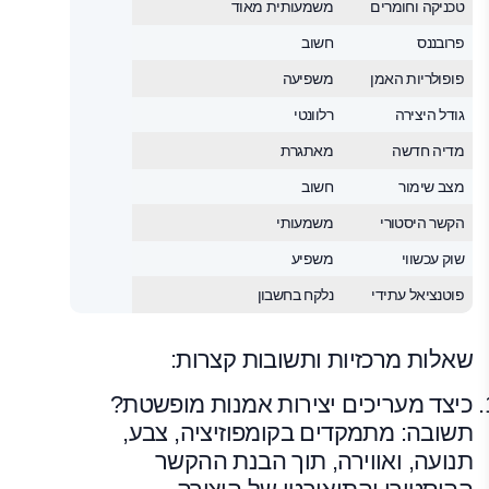
טכניקה וחומרים
משמעותית מאוד
פרובננס
חשוב
פופולריות האמן
משפיעה
גודל היצירה
רלוונטי
מדיה חדשה
מאתגרת
מצב שימור
חשוב
הקשר היסטורי
משמעותי
שוק עכשווי
משפיע
פוטנציאל עתידי
נלקח בחשבון
שאלות מרכזיות ותשובות קצרות:
כיצד מעריכים יצירות אמנות מופשטת?
תשובה: מתמקדים בקומפוזיציה, צבע,
תנועה, ואווירה, תוך הבנת ההקשר