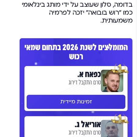
בדומה, סלון שעוצב על ידי מותג בינלאומי
כמו "רוש בובואה" יזכה לפרמיה
משמעותית.
המומלצים לשנת 2026 בתחום שמאי
רכוש
כפאח א.
טרם התקבל דירוג
זמינות מיידית
אוריאל ג.
טרם התקבל דירוג