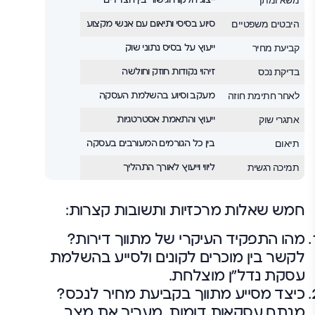
היבטים משפטיים
סיוע בסיסי ותיאום עם אנשי מקצוע
קביעת מחיר
ייעוץ על בסיס נתוני שוק
בדיקת נכס
זיהוי נקודות חוזק וחולשה
לאחר חתימת חוזה
מעקב וסיוע בהשלמת העסקה
אתגרי שוק
ייעוץ והתאמת אסטרטגיות
תיאום
בין כל הגורמים המעורבים בעסקה
תמיכה רגשית
ליווי וייעוץ לאורך התהליך
חמש שאלות מרכזיות ותשובות קצרות:
מהו התפקיד העיקרי של מתווך דירות?
לקשר בין מוכרים לקונים ולסייע בהשלמת
עסקת נדל"ן מוצלחת.
כיצד מסייע מתווך בקביעת מחיר לנכס?
מנתח עסקאות דומות, מעריך את מצב