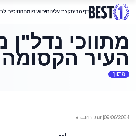
דף הבית
קצת עלינו
חיפוש מומחה
טיפים לב
מתווכי נדל"ן 
העיר הקסומה
מתווך
09/06/2024
|
יונתן רוזנברג