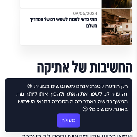
09/06/2024
מתי כדאי לפנות לשמאי רכוש? המדריך
השלם
החשיבות של אתיקה
מקצועית ברשימת
רק הודעה קטנה: אנחנו משתמשים בעוגיות 🍪
זה עוזר לנו לשפר את האתר ולהפוך אותו ליותר נוח.
שמאי רכוש
המשך גלישה באתר מהוה הסכמה לתנאי השימוש
באתר. ממשיכים? 😉
אחד ההיבטים החשובים ביותר ברשימת
שמאי רכוש איכותית הוא האתיקה
מעולה
המקצועית של השמאים הכלולים בה.
שמאי רכוש אתי ומקצועי יספק לך הערכה