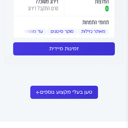
המלצות
דירוג משוכלל
0
טרם התקבל דירוג
תחומי התמחות
מאתר נזילות
סוקר סיכונים
עד מומחה
שמאי אמ
זמינות מיידית
טען בעלי מקצוע נוספים