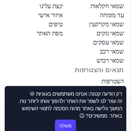
שמאי חקלאות
קצת עלינו
עד מומחה
איזור אישי
שמאי מקרקעין
טיפים
שמאי נזקים
מפת האתר
שמאי עסקים
שמאי רכב
שמאי רכוש
תנאים והצטרפות
הצטרפות
הבקרה שלנו
רק הודעה קטנה: אנחנו משתמשים בעוגיות 🍪
תנאי שימוש
זה עוזר לנו לשפר את האתר ולהפוך אותו ליותר נוח.
הצהרת נגישות
המשך גלישה באתר מהוה הסכמה לתנאי השימוש
באתר. ממשיכים? 😉
מעולה
©2026 כל הזכויות שמורות לבסט-1.