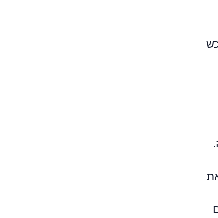
כש
.
את