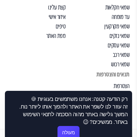
שמאי חקלאות
קצת עלינו
עד מומחה
איזור אישי
שמאי מקרקעין
טיפים
שמאי נזקים
מפת האתר
שמאי עסקים
שמאי רכב
שמאי רכוש
תנאים והצטרפות
הצטרפות
הבקרה שלנו
רק הודעה קטנה: אנחנו משתמשים בעוגיות 🍪
תנאי שימוש
זה עוזר לנו לשפר את האתר ולהפוך אותו ליותר נוח.
הצהרת נגישות
המשך גלישה באתר מהוה הסכמה לתנאי השימוש
באתר. ממשיכים? 😉
מעולה
©2026 כל הזכויות שמורות לבסט-1.