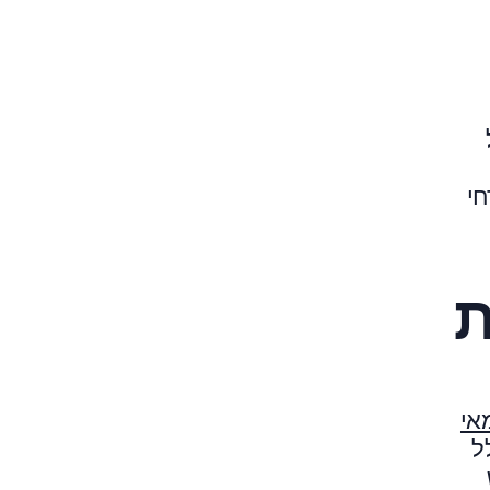
חי
ת
אי
ל