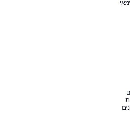
מאי
ם
ת
ים.