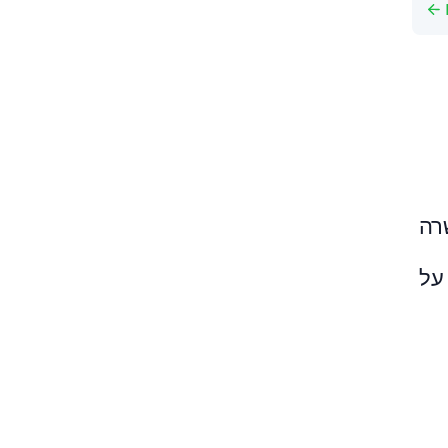
שרה
על