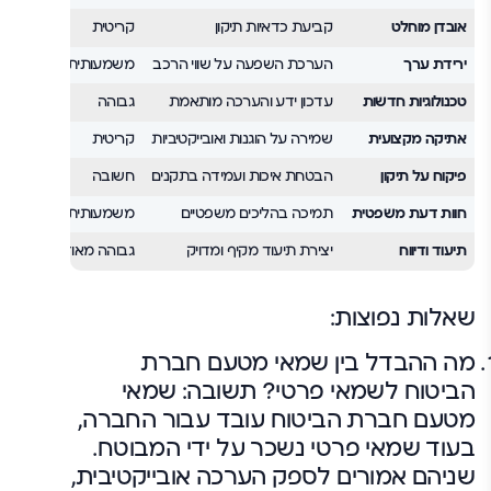
אובדן מוחלט
קביעת כדאיות תיקון
קריטית
ירידת ערך
הערכת השפעה על שווי הרכב
משמעותית
טכנולוגיות חדשות
עדכון ידע והערכה מותאמת
גבוהה
אתיקה מקצועית
שמירה על הוגנות ואובייקטיביות
קריטית
פיקוח על תיקון
הבטחת איכות ועמידה בתקנים
חשובה
חוות דעת משפטית
תמיכה בהליכים משפטיים
משמעותית
תיעוד ודיווח
יצירת תיעוד מקיף ומדויק
גבוהה מאוד
שאלות נפוצות:
מה ההבדל בין שמאי מטעם חברת
הביטוח לשמאי פרטי? תשובה: שמאי
מטעם חברת הביטוח עובד עבור החברה,
בעוד שמאי פרטי נשכר על ידי המבוטח.
שניהם אמורים לספק הערכה אובייקטיבית,