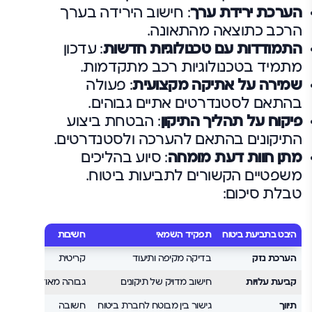
הערכת ירידת ערך
: חישוב הירידה בערך
הרכב כתוצאה מהתאונה.
התמודדות עם טכנולוגיות חדשות
: עדכון
מתמיד בטכנולוגיות רכב מתקדמות.
שמירה על אתיקה מקצועית
: פעולה
בהתאם לסטנדרטים אתיים גבוהים.
פיקוח על תהליך התיקון
: הבטחת ביצוע
התיקונים בהתאם להערכה ולסטנדרטים.
מתן חוות דעת מומחה
: סיוע בהליכים
משפטיים הקשורים לתביעות ביטוח.
טבלת סיכום:
היבט בתביעת ביטוח
תפקיד השמאי
חשיבות
הערכת נזק
בדיקה מקיפה ותיעוד
קריטית
קביעת עלויות
חישוב מדויק של תיקונים
גבוהה מאוד
תיווך
גישור בין מבוטח לחברת ביטוח
חשובה