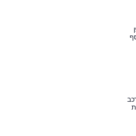
סף
כב
ת