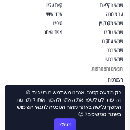
שמאי חקלאות
קצת עלינו
עד מומחה
איזור אישי
שמאי מקרקעין
טיפים
שמאי נזקים
מפת האתר
שמאי עסקים
שמאי רכב
שמאי רכוש
תנאים והצטרפות
הצטרפות
הבקרה שלנו
רק הודעה קטנה: אנחנו משתמשים בעוגיות 🍪
תנאי שימוש
זה עוזר לנו לשפר את האתר ולהפוך אותו ליותר נוח.
הצהרת נגישות
המשך גלישה באתר מהוה הסכמה לתנאי השימוש
באתר. ממשיכים? 😉
מעולה
©2026 כל הזכויות שמורות לבסט-1.