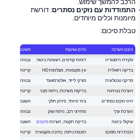
הרכב להמשך שימוש.
התמודדות עם נזקים נסתרים
: דורשת
מיומנות וכלים מיוחדים.
טבלת סיכום:
היבט הערכה
כלים ושיטות
חשיבות
סקירת היסטוריה
דוחות קודמים, רשומות ביטוח
גבוהה מאוד
בדיקה ויזואלית
עין מקצועית, מצלמות HD
קריטית
סריקה טכנולוגית
סורקי לייזר, אולטרסאונד
גבוהה
הערכת בטיחות
בדיקות מערכות, ניתוח מבני
קריטית
זיהוי נזקים נסתרים
ציוד מיוחד, פירוק חלקי
חשובה מאוד
הערכת ערך
מחירוני רכב, ניתוח שוק
גבוהה
שיקולי ביטוח
בדיקת תקנות, הערכת
סיכונים
חשובה
הכנת דוח מסכם
תוכנות ניתוח, כתיבה מקצועית
קריטית